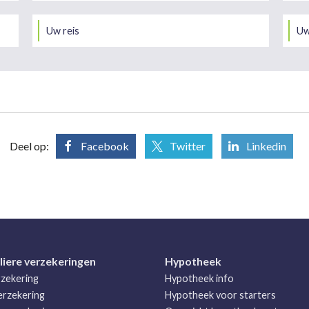
Uw reis
Uw
Deel op:
Facebook
Twitter
Linkedin
liere verzekeringen
Hypotheek
zekering
Hypotheek info
rzekering
Hypotheek voor starters