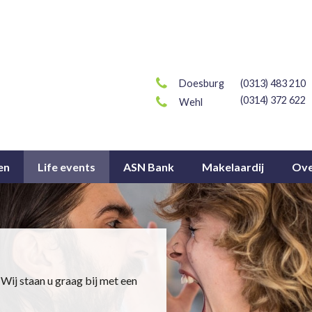
Doesburg
(0313) 483 210
(0314) 372 622
Wehl
en
Life events
ASN Bank
Makelaardij
Ove
 Wij staan u graag bij met een