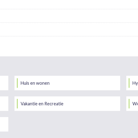
Huis en wonen
Hy
Vakantie en Recreatie
We