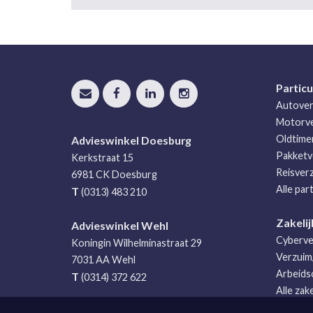
Particu
Autover
Motorve
Oldtime
Advieswinkel Doesburg
Pakketv
Kerkstraat 15
Reisver
6981 CK
Doesburg
Alle par
T
(0313) 483 210
Zakelij
Advieswinkel Wehl
Cyberve
Koningin Wilhelminastraat 29
Verzui
7031 AA
Wehl
Arbeids
T
(0314) 372 622
Alle zak