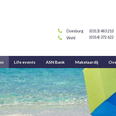
Doesburg
(0313) 483 210
(0314) 372 622
Wehl
en
Life events
ASN Bank
Makelaardij
Ove