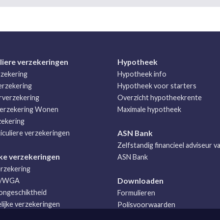
liere verzekeringen
Hypotheek
zekering
Hypotheek info
rzekering
Hypotheek voor starters
rverzekering
Overzicht hypotheekrente
erzekering Wonen
Maximale hypotheek
zekering
ASN Bank
ticuliere verzekeringen
Zelfstandig financieel adviseur v
ke verzekeringen
ASN Bank
rzekering
Downloaden
m/WGA
ongeschiktheid
Formulieren
elijke verzekeringen
Polisvoorwaarden