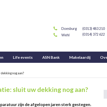
Doesburg
(0313) 483 210
(0314) 372 622
Wehl
en
Life events
ASN Bank
Makelaardij
Ove
w dekking nog aan?
tie: sluit uw dekking nog aan?
paratuur zijn de afgelopen jaren sterk gestegen.