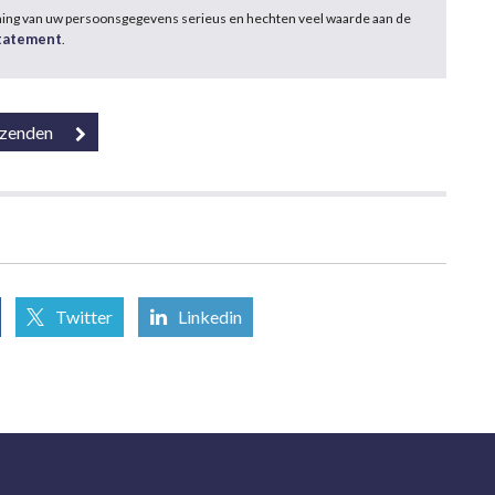
ming van uw persoonsgegevens serieus en hechten veel waarde aan de
statement
.
Twitter
Linkedin