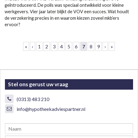
geïntroduceerd. De polis was speciaal ontwikkeld voor kleine
werkgevers. Vier jaar later blijkt de VOV een succes. Wat houdt
de verzekering precies in en waarom kiezen zoveel mkb’ers
ervoor?
Pagina's
«
‹
1
2
3
4
5
6
7
8
9
›
»
Stel ons gerust uw vraag
(0313) 483 210
info@hypotheekadviespartner.nl